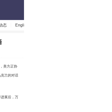
动态
English
读图时代
今日贵州
今日山西
晤
示，美方正协
乌克兰的对话
进展后，万