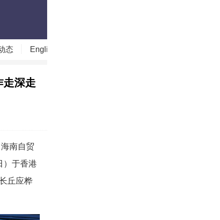
动态
English
读图时代
今日贵州
今日山西
作走深走
（海南自贸
日）于香港
长丘应桦