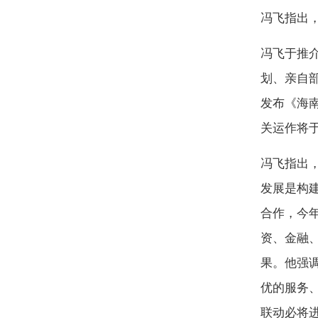
冯飞指出
冯飞于推
划、亲自部
发布《海
关运作将于
冯飞指出
发展是构
合作，今
资、金融
果。他强
优的服务
联动必将