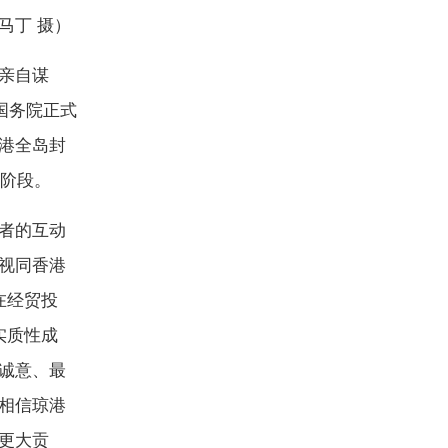
马丁 摄）
亲自谋
国务院正式
港全岛封
新阶段。
者的互动
视同香港
在经贸投
实质性成
诚意、最
相信琼港
更大贡