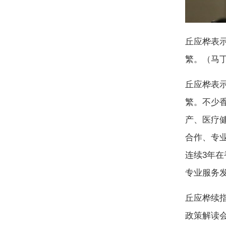
丘应桦表
繁。（马丁
丘应桦表
繁。不少
产、医疗
合作、专
连续3年
专业服务
丘应桦续
政策解读