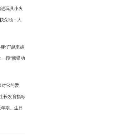
进玩具小火
大快朵颐；大
胖仔”越来越
一段“熊猫功
家对它的爱
项生长发育指标
壮年期。生日