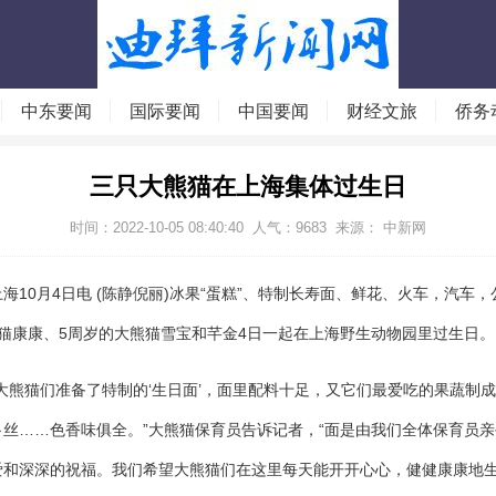
中东要闻
国际要闻
中国要闻
财经文旅
侨务
三只大熊猫在上海集体过生日
时间：2022-10-05 08:40:40
人气：
9683
来源： 中新网
上海10月4日电 (陈静倪丽)冰果“蛋糕”、特制长寿面、鲜花、火车，汽车
熊猫康康、5周岁的大熊猫雪宝和芊金4日一起在上海野生动物园里过生日。
熊猫们准备了特制的‘生日面’，面里配料十足，又它们最爱吃的果蔬制
卜丝……色香味俱全。”大熊猫保育员告诉记者，“面是由我们全体保育员
爱和深深的祝福。我们希望大熊猫们在这里每天能开开心心，健健康康地生