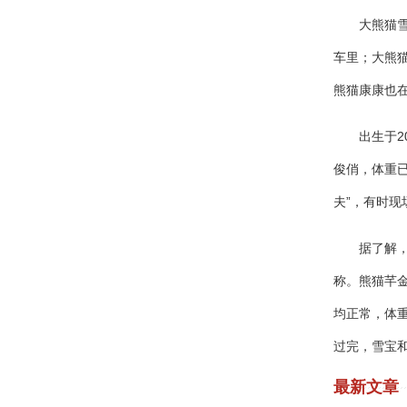
大熊猫雪宝
车里；大熊
熊猫康康也在
出生于201
俊俏，体重
夫”，有时现
据了解，大熊
称。熊猫芊金
均正常，体重
过完，雪宝和
最新文章