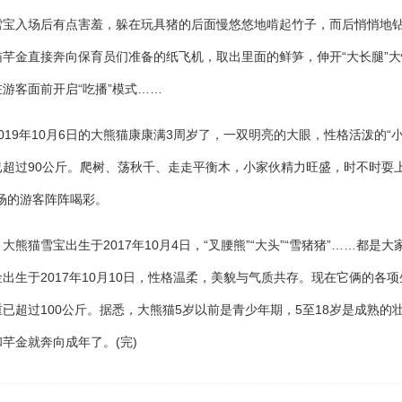
入场后有点害羞，躲在玩具猪的后面慢悠悠地啃起竹子，而后悄悄地钻
猫芊金直接奔向保育员们准备的纸飞机，取出里面的鲜笋，伸开“大长腿”
游客面前开启“吃播”模式……
9年10月6日的大熊猫康康满3周岁了，一双明亮的大眼，性格活泼的“小
已超过90公斤。爬树、荡秋千、走走平衡木，小家伙精力旺盛，时不时耍上
场的游客阵阵喝彩。
猫雪宝出生于2017年10月4日，“叉腰熊”“大头”“雪猪猪”……都是大
出生于2017年10月10日，性格温柔，美貌与气质共存。现在它俩的各
已超过100公斤。据悉，大熊猫5岁以前是青少年期，5至18岁是成熟的
芊金就奔向成年了。(完)