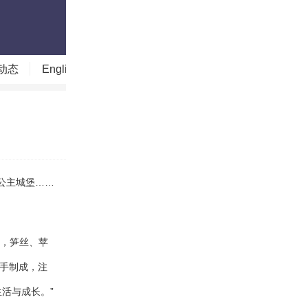
动态
English
读图时代
今日贵州
今日山西
，公主城堡……
成，笋丝、苹
亲手制成，注
活与成长。”