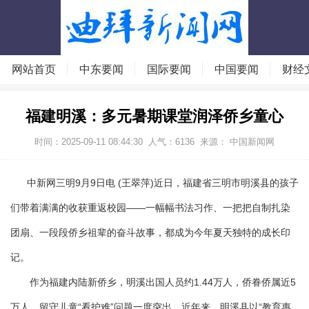
网站首页
中东要闻
国际要闻
中国要闻
财经
福建明溪：多元暑期课堂润泽侨乡童心
时间：2025-09-11 08:44:30
人气：
6136
来源： 中国新闻网
中新网三明9月9日电 (王翠萍)近日，福建省三明市明溪县的孩子
们带着满满的收获重返校园——一幅幅书法习作、一把把自制扎染
团扇、一段段侨乡祖辈的奋斗故事，都成为今年夏天独特的成长印
记。
作为福建内陆新侨乡，明溪出国人员约1.44万人，侨眷侨属近5
万人，留守儿童“看护难”问题一度突出。近年来，明溪县以“教育惠