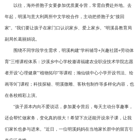
以往，海外侨胞子女要参加优质夏令营，常需自费赴外地。去
年起，明溪与意大利两所中文学校合作，主动把侨胞子女“接回
家”。“我们要让孩子在家门口认识家乡、爱上家乡。”明溪县教育局
副局长葛丽娟说。
围绕不同学段学生需求，明溪构建“学科辅导+兴趣社团+劳动体
育”三维课程体系：沙溪乡中心学校邀请福建农业职业技术学院志愿
者开设“心理健康”“植物拓印”等课程；瀚仙镇中心小学开设书法、绘
画等9门课程；科技探秘、明溪微雕、客秋包制作等多样化内容，也
在各校精彩上演。
“孩子原本内向不爱说话，参加夏令营后，每天主动分享趣事，
还会帮忙做家务，变化真的很大！希望下次还能开设亲子课，让我
们家长也参与进来。”近日，一位明溪妈妈在当地家长群中的留言引