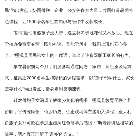
民”为出发点，协同侨联、企业、公安等多方力量，共同打造暑期特
色课程，让1900余名学生在知识与陪伴中收获成长。
“以前最怕暑假孩子没人带，送去补习班既花钱又不放心。现在
学校办免费夏令营，既能补课、又能学历史，我们上班也安心多
了。”明溪县居民张女士的一席话，道出了许多双职工家长的心声。
早在暑假前两个月，明溪县就通过问卷、家访、师生座谈等方
式，征集近2000名学生和家长的课程需求，以“孩子想学什么、家长
需要什么”为出发点，量身定制暑期课程。
针对侨胞子女渴望了解家乡文化的需求，明溪县教育局联合县
侨联，将传统民俗、侨乡历史、生态观鸟等主题融入课程。意大利
侨胞子女邓可欣在参加玉虚洞红色研学后感慨：“听老师讲述祖辈的
故事，我才真正理解了‘家乡’的含义。”