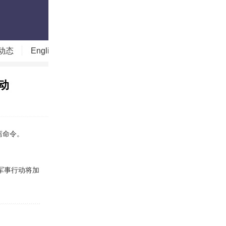
动态
English
读图时代
今日贵州
今日山西
动
离命令。
军事行动将加