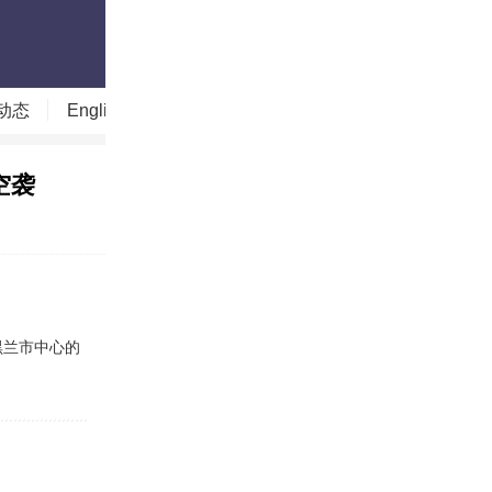
动态
English
读图时代
今日贵州
今日山西
空袭
兰市中心的