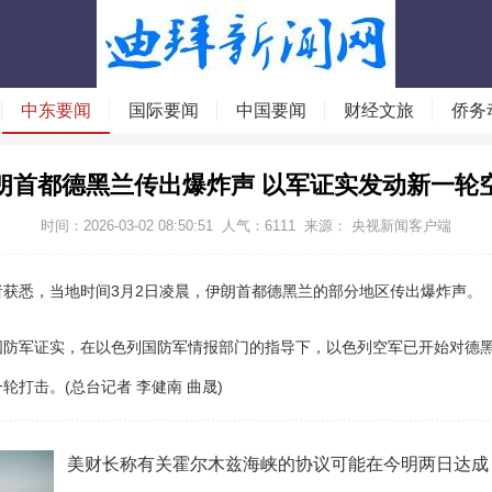
中东要闻
国际要闻
中国要闻
财经文旅
侨务
朗首都德黑兰传出爆炸声 以军证实发动新一轮
时间：2026-03-02 08:50:51
人气：
6111
来源： 央视新闻客户端
悉，当地时间3月2日凌晨，伊朗首都德黑兰的部分地区传出爆炸声。
军证实，在以色列国防军情报部门的指导下，以色列空军已开始对德黑
轮打击。(总台记者 李健南 曲晟)
美财长称有关霍尔木兹海峡的协议可能在今明两日达成