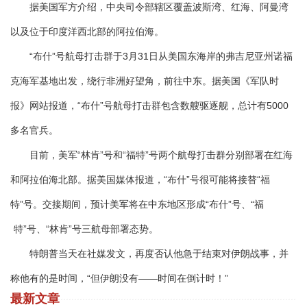
据美国军方介绍，中央司令部辖区覆盖波斯湾、红海、阿曼湾
以及位于印度洋西北部的阿拉伯海。
“布什”号航母打击群于3月31日从美国东海岸的弗吉尼亚州诺福
克海军基地出发，绕行非洲好望角，前往中东。据美国《军队时
报》网站报道，“布什”号航母打击群包含数艘驱逐舰，总计有5000
多名官兵。
目前，美军“林肯”号和“福特”号两个航母打击群分别部署在红海
和阿拉伯海北部。据美国媒体报道，“布什”号很可能将接替“福
特”号。交接期间，预计美军将在中东地区形成“布什”号、“福
特”号、“林肯”号三航母部署态势。
特朗普当天在社媒发文，再度否认他急于结束对伊朗战事，并
称他有的是时间，“但伊朗没有——时间在倒计时！”
最新文章