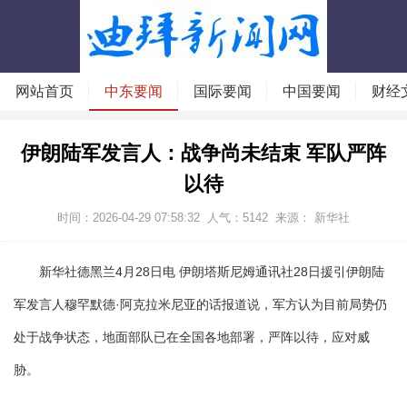
网站首页
中东要闻
国际要闻
中国要闻
财经
伊朗陆军发言人：战争尚未结束 军队严阵
以待
时间：2026-04-29 07:58:32
人气：
5142
来源： 新华社
新华社德黑兰4月28日电 伊朗塔斯尼姆通讯社28日援引伊朗陆
军发言人穆罕默德·阿克拉米尼亚的话报道说，军方认为目前局势仍
处于战争状态，地面部队已在全国各地部署，严阵以待，应对威
胁。