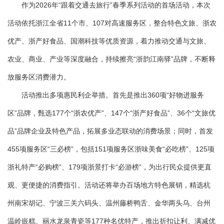
作为2026年“跟着交通去旅行”春季系列活动的首场活动，本次
活动依托浙江全省11个市、107对高速服务区，整合特色文旅、浙农
优产、浙产好食品、国潮科技等优质资源，着力推动交通与文旅、
农业、商业、产业等深度融合，持续擦亮“浙韵江南驿”品牌，不断释
放服务区消费潜力。
活动推出多项惠民利企举措。首先是推出360项“好物进服务
区”品牌，甄选177个“浙农优产”、147个“浙产好食品”、36个“文旅优
品”品牌企业及特色产品，拓展多业态联动的消费场景；同时，首发
455项服务区“三必榜”，包括151项服务区浙味美食“必吃榜”、125项
浙礼特产“必购榜”、179项浙景打卡“必游榜”，为出行民众提供更直
观、更便捷的消费指引。活动还将举办百场地方特色展销，精选杭
州南宋胡记、宁波三关六码头、温州藤桥鸭舌、金华两头乌、台州
温岭嵌糕、丽水龙泉青瓷等177种名优特产，推出折扣让利、满减优