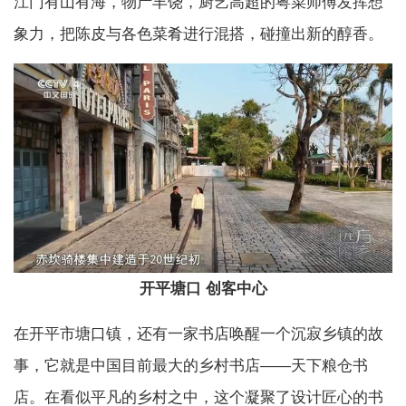
江门有山有海，物产丰饶，厨艺高超的粤菜师傅发挥想
象力，把陈皮与各色菜肴进行混搭，碰撞出新的醇香。
开平塘口 创客中心
在开平市塘口镇，还有一家书店唤醒一个沉寂乡镇的故
事，它就是中国目前最大的乡村书店——天下粮仓书
店。在看似平凡的乡村之中，这个凝聚了设计匠心的书