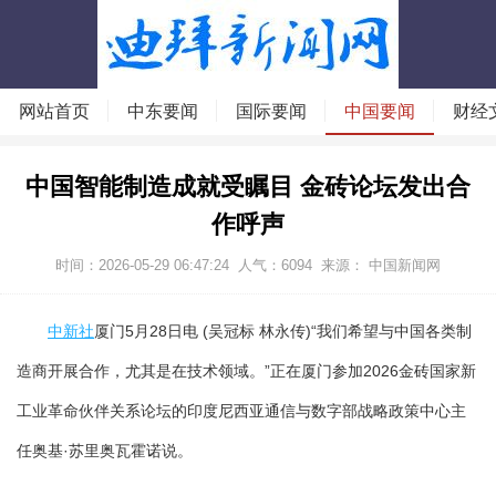
网站首页
中东要闻
国际要闻
中国要闻
财经
中国智能制造成就受瞩目 金砖论坛发出合
作呼声
时间：2026-05-29 06:47:24
人气：
6094
来源： 中国新闻网
中新社
厦门5月28日电 (吴冠标 林永传)“我们希望与中国各类制
造商开展合作，尤其是在技术领域。”正在厦门参加2026金砖国家新
工业革命伙伴关系论坛的印度尼西亚通信与数字部战略政策中心主
任奥基·苏里奥瓦霍诺说。