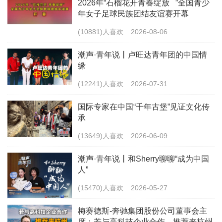
2026年“石榴花开青春绽放 ”全国青少
年女子足球民族团结友谊赛开幕
(10881)人喜欢
2026-08-06
潮声·青年说丨卢旺达青年团的中国情
缘
(12241)人喜欢
2026-07-31
国际专家在中国“千年古堡”见证文化传
承
(13649)人喜欢
2026-06-09
潮声·青年说丨和Sherry聊聊“成为中国
人”
(15470)人喜欢
2026-05-27
梅赛德斯-奔驰集团股份公司董事会主
席：若与高科技企业合作，推荐来杭州