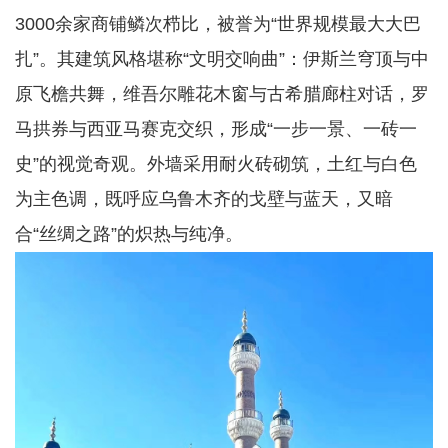
3000余家商铺鳞次栉比，被誉为“世界规模最大大巴
扎”。其建筑风格堪称“文明交响曲”：伊斯兰穹顶与中
原飞檐共舞，维吾尔雕花木窗与古希腊廊柱对话，罗
马拱券与西亚马赛克交织，形成“一步一景、一砖一
史”的视觉奇观。外墙采用耐火砖砌筑，土红与白色
为主色调，既呼应乌鲁木齐的戈壁与蓝天，又暗
合“丝绸之路”的炽热与纯净。