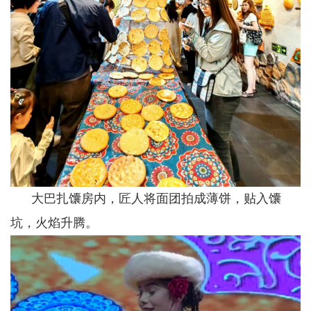
大巴扎馕房内，匠人将面团拍成薄饼，贴入馕
坑，火焰升腾。