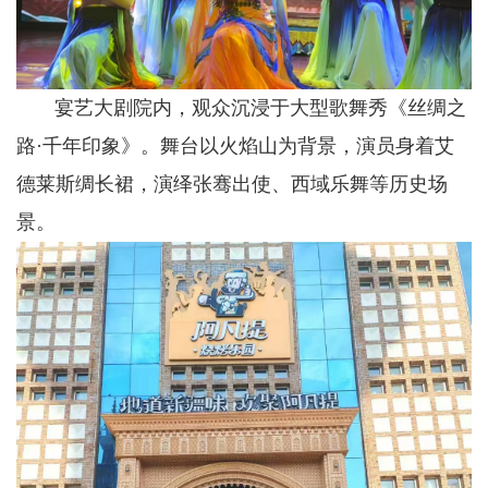
宴艺大剧院内，观众沉浸于大型歌舞秀《丝绸之
路·千年印象》。舞台以火焰山为背景，演员身着艾
德莱斯绸长裙，演绎张骞出使、西域乐舞等历史场
景。