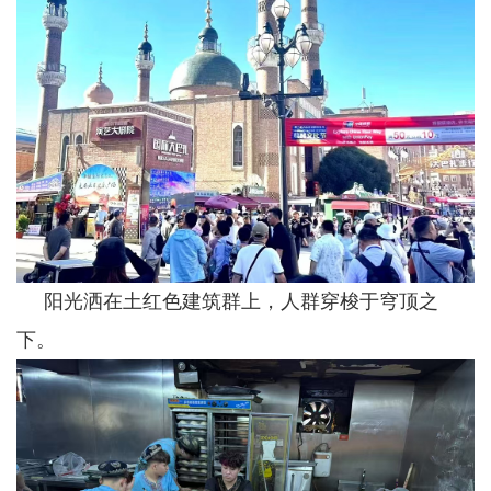
阳光洒在土红色建筑群上，人群穿梭于穹顶之
下。